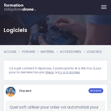
Skip to main content
Logiciels
›
›
›
›
ACCUEIL
FORUMS
MATÉRIEL
ACCESSOIRES
LOGICIELS
Ce sujet contient 5 réponses, 3 participants et a été mis à jour
pour la dernière fois par
Alexis
, le
il y a 4 années
.
Florent
BLOQUÉ
Quel soft utiliser pour créer vol automatisé pour