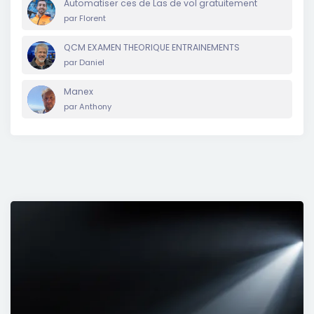
Automatiser ces de Las de vol gratuitement
par
Florent
QCM EXAMEN THEORIQUE ENTRAINEMENTS
par
Daniel
Manex
par
Anthony