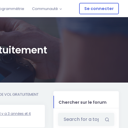
Se connecter
ogrammétrie
Communauté
atuitement
DE VOL GRATUITEMENT
Chercher sur le forum
il y a 3 années et 4