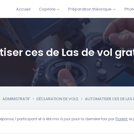
Accueil
Copilote
Préparation théorique
Phot
iser ces de Las de vol gr
›
›
ADMINISTRATIF
DÉCLARATION DE VOLS
AUTOMATISER CES DE LAS 
réponse, 1 participant et a été mis à jour pour la dernière fois par
Florent
, le