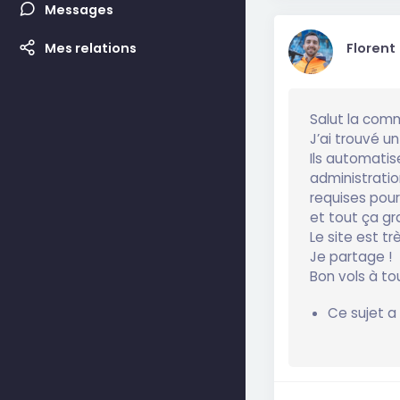
Messages
Mes relations
Florent
Salut la com
J’ai trouvé un
Ils automatis
administratio
requises pour 
et tout ça gr
Le site est tr
Je partage !
Bon vols à to
Ce sujet a