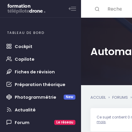
Rechercher ...
Skip to main content
TABLEAU DE BORD
Cockpit
Automat
Copilote
Fiches de révision
Préparation théorique
›
›
Photogrammétrie
New
ACCUEIL
FORUMS
Actualité
Ce sujet contient 0 
mois
.
Forum
Le réseau