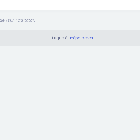
e (sur 1 au total)
Étiqueté :
Prépa de vol