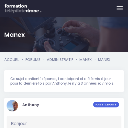
Skip to main content
Manex
›
›
›
›
ACCUEIL
FORUMS
ADMINISTRATIF
MANEX
MANEX
Ce sujet contient 1 réponse, 1 participant et a été mis à jour
pour la dernière fois par
Anthony
, le
il y a 3 années et 7 mois
.
Anthony
PARTICIPANT
Bonjour