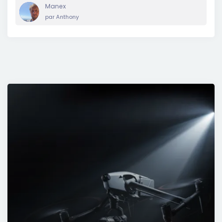
Manex
par
Anthony