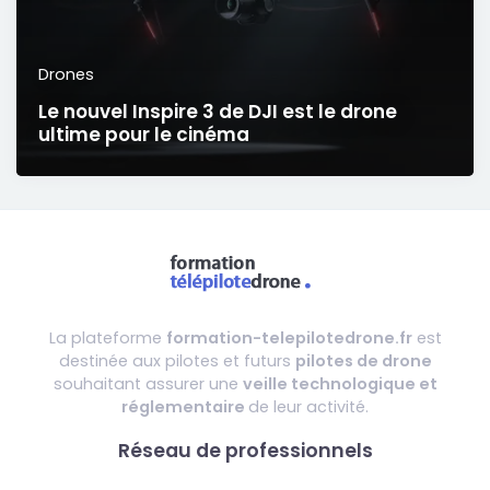
Drones
Le nouvel Inspire 3 de DJI est le drone
ultime pour le cinéma
La plateforme
formation-telepilotedrone.fr
est
destinée aux pilotes et futurs
pilotes de drone
souhaitant assurer une
veille technologique et
réglementaire
de leur activité.
Réseau de professionnels