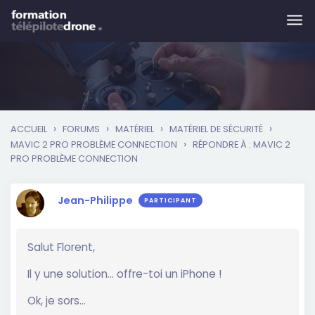
Skip to main content
›
›
›
›
ACCUEIL
FORUMS
MATÉRIEL
MATÉRIEL DE SÉCURITÉ
›
MAVIC 2 PRO PROBLÈME CONNECTION
RÉPONDRE À : MAVIC 2
PRO PROBLÈME CONNECTION
Jean-Philippe
PARTICIPANT
Salut Florent,
Il y une solution… offre-toi un iPhone !
Ok, je sors…