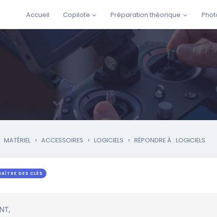
Accueil
Copilote
Préparation théorique
Phot
›
›
›
MATÉRIEL
ACCESSOIRES
LOGICIELS
RÉPONDRE À : LOGICIELS
MAÎTRE DES CLÉS
NT,