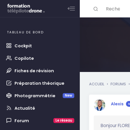
Rechercher ...
Skip to main content
TABLEAU DE BORD
Cockpit
Copilote
Fiches de révision
Préparation théorique
›
›
ACCUEIL
FORUMS
Photogrammétrie
New
Alexis
Actualité
Forum
Le réseau
Bonjour FLORE