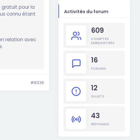
 gratuit pour la
Activités du forum
plus connu étant
609
COMPTES
en relation avec
ENREGISTRÉS
e.
16
FORUMS
#8336
12
SUJETS
43
RÉPONSES