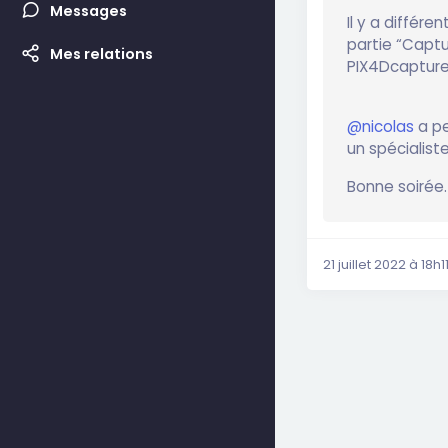
Messages
Il y a différe
partie “Captu
Mes relations
PIX4Dcapture
@nicolas
a pe
un spécialiste
Bonne soirée.
21 juillet 2022 à 18h1