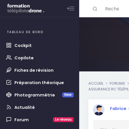
Rechercher ...
Skip to main content
TABLEAU DE BORD
Cockpit
Copilote
Fiches de révision
Préparation théorique
›
›
ACCUEIL
FORUMS
ASSURANCE RC TÉLÉPI
Photogrammétrie
New
Actualité
Fabrice
Forum
Le réseau