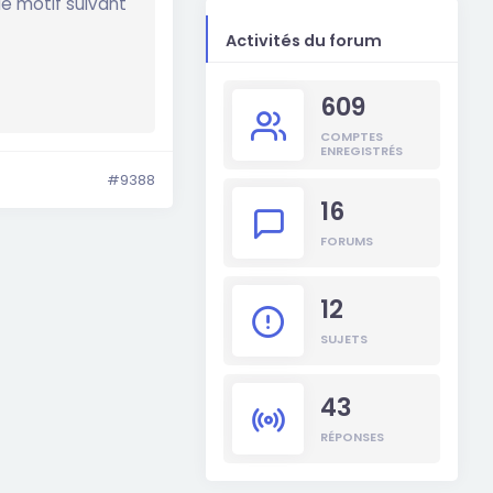
le motif suivant
Activités du forum
609
COMPTES
ENREGISTRÉS
#9388
16
FORUMS
12
SUJETS
43
RÉPONSES