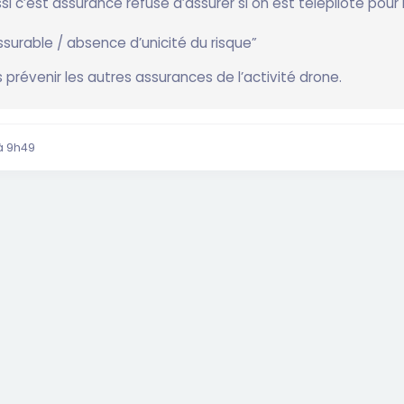
si c’est assurance refuse d’assurer si on est télépilote pour 
ssurable / absence d’unicité du risque”
 prévenir les autres assurances de l’activité drone.
à 9h49