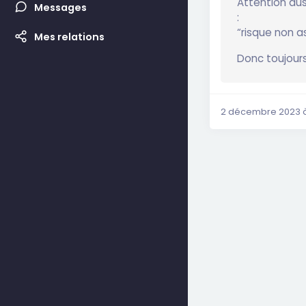
Attention aus
Messages
:
“risque non a
Mes relations
Donc toujours
2 décembre 2023 