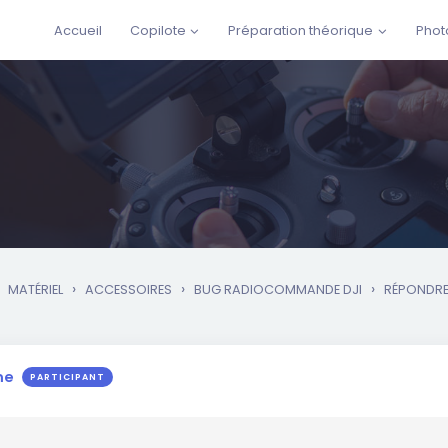
Accueil
Copilote
Préparation théorique
Phot
›
›
›
MATÉRIEL
ACCESSOIRES
BUG RADIOCOMMANDE DJI
RÉPONDRE 
me
PARTICIPANT