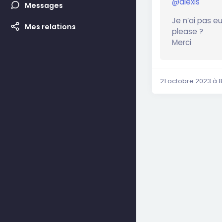
@alexis
Messages
Je n’ai pas e
Mes relations
please ?
Merci
21 octobre 2023 à 