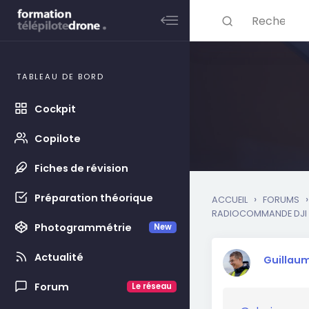
Rechercher ...
Skip to main content
TABLEAU DE BORD
Cockpit
Copilote
Fiches de révision
Préparation théorique
›
›
ACCUEIL
FORUMS
RADIOCOMMANDE DJI
Photogrammétrie
New
Actualité
Guillau
Forum
Le réseau