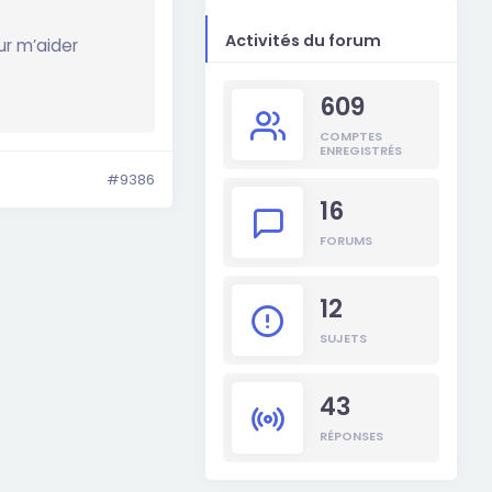
Activités du forum
ur m’aider
609
COMPTES
ENREGISTRÉS
#9386
16
FORUMS
12
SUJETS
43
RÉPONSES