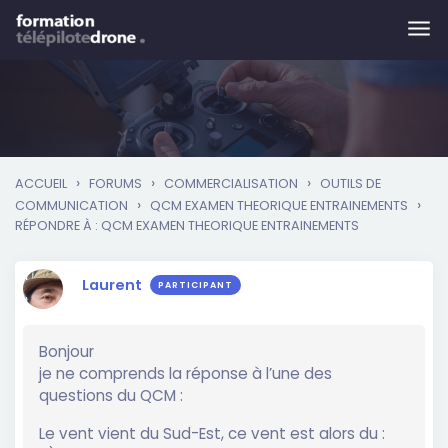
Skip to main content
›
›
›
ACCUEIL
FORUMS
COMMERCIALISATION
OUTILS DE
›
›
COMMUNICATION
QCM EXAMEN THEORIQUE ENTRAINEMENTS
RÉPONDRE À : QCM EXAMEN THEORIQUE ENTRAINEMENTS
Laurent
PARTICIPANT
Bonjour
je ne comprends la réponse à l’une des
questions du QCM :
Le vent vient du Sud-Est, ce vent est alors du :