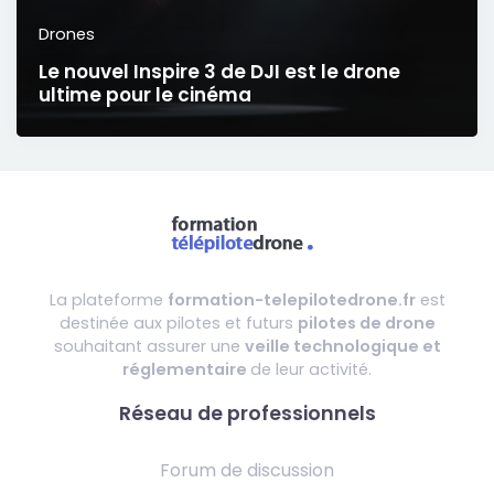
Drones
Le nouvel Inspire 3 de DJI est le drone
ultime pour le cinéma
La plateforme
formation-telepilotedrone.fr
est
destinée aux pilotes et futurs
pilotes de drone
souhaitant assurer une
veille technologique et
réglementaire
de leur activité.
Réseau de professionnels
Forum de discussion