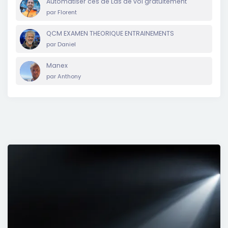
Automatiser ces de Las de vol gratuitement
par
Florent
QCM EXAMEN THEORIQUE ENTRAINEMENTS
par
Daniel
Manex
par
Anthony