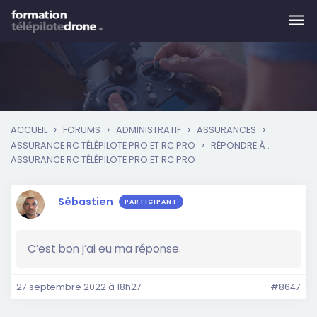
Skip to main content
›
›
›
›
ACCUEIL
FORUMS
ADMINISTRATIF
ASSURANCES
›
ASSURANCE RC TÉLÉPILOTE PRO ET RC PRO
RÉPONDRE À :
ASSURANCE RC TÉLÉPILOTE PRO ET RC PRO
Sébastien
PARTICIPANT
C’est bon j’ai eu ma réponse.
27 septembre 2022 à 18h27
#8647