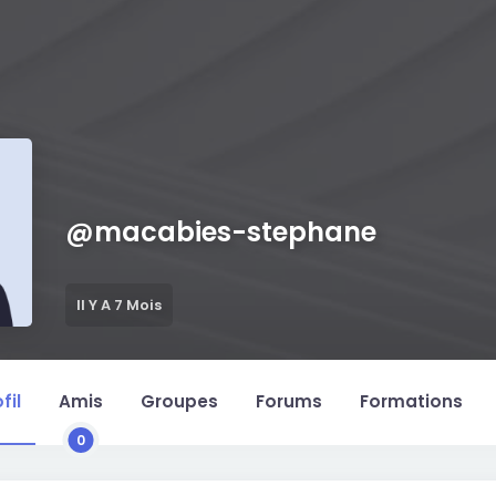
@
macabies-stephane
Il Y A 7 Mois
fil
Amis
Groupes
Forums
Formations
0