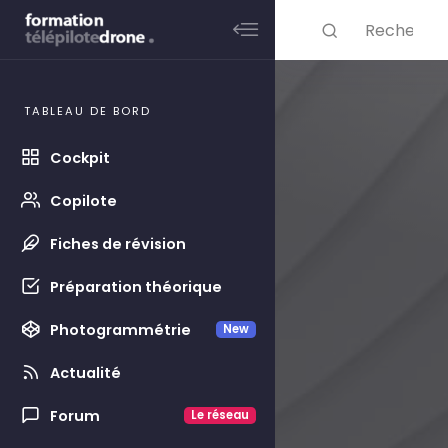
Skip to main content
Rechercher ...
TABLEAU DE BORD
Cockpit
Copilote
Fiches de révision
Préparation théorique
Photogrammétrie
New
Actualité
Forum
Le réseau