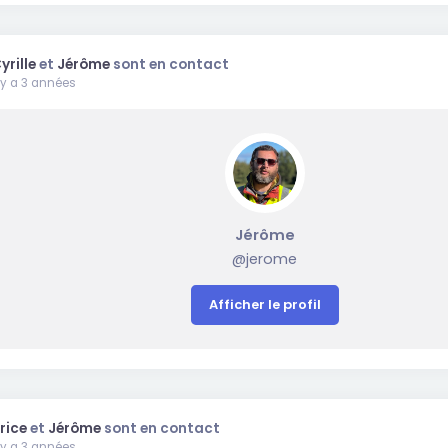
yrille
et
Jérôme
sont en contact
l y a 3 années
Jérôme
@jerome
Afficher le profil
rice
et
Jérôme
sont en contact
l y a 3 années