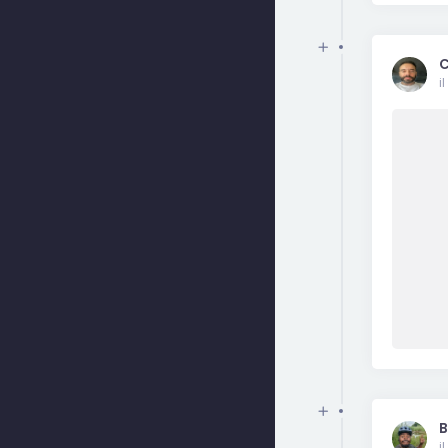
C
i
B
i