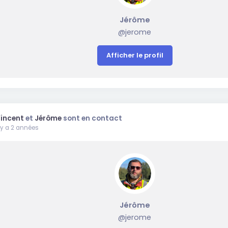
Jérôme
@jerome
Afficher le profil
incent
et
Jérôme
sont en contact
l y a 2 années
Jérôme
@jerome