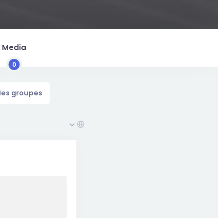
Media
0
es groupes
Afficher par activité: