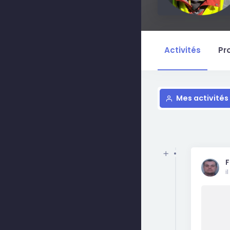
Activités
Pro
Mes activités
F
i