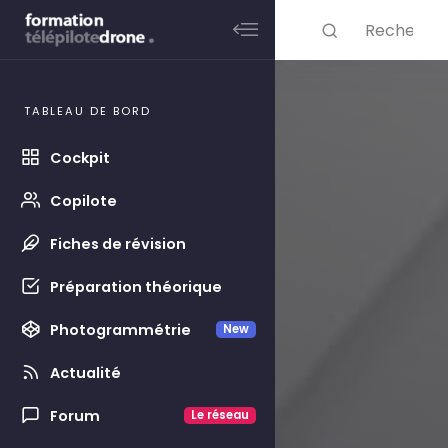
Skip to main content
Rechercher ...
TABLEAU DE BORD
Cockpit
Copilote
Fiches de révision
Préparation théorique
Photogrammétrie
New
Actualité
Forum
Le réseau