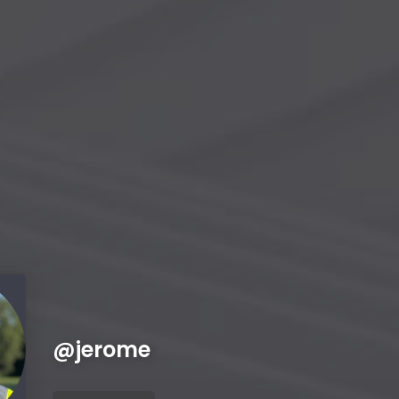
@
jerome