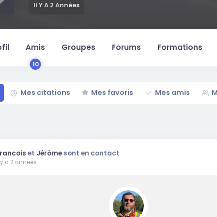
Il Y A 2 Années
fil
Amis
Groupes
Forums
Formations
10
Mes citations
Mes favoris
Mes amis
M
rancois
et
Jérôme
sont en contact
l y a 2 années