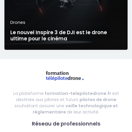
Drones
Le nouvel Inspire 3 de DJI est le drone
ultime pour le cinéma
La plateforme
formation-telepilotedrone.fr
est
destinée aux pilotes et futurs
pilotes de drone
souhaitant assurer une
veille technologique et
réglementaire
de leur activité.
Réseau de professionnels