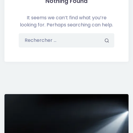
Nothing Found
It seems we can’t find what you’re
looking for. Perhaps searching can help.
Rechercher ...